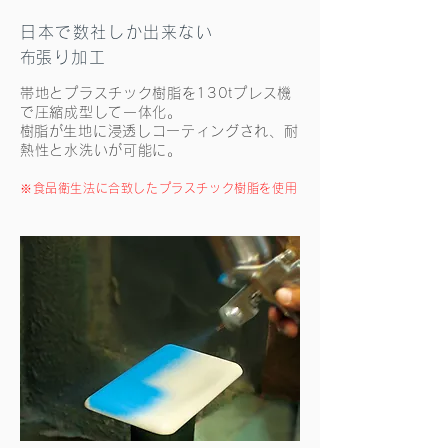
日本で数社しか出来ない
​布張り加工
帯地とプラスチック樹脂を130tプレス機
で圧縮成型して一体化。
​樹脂が生地に浸透しコーティングされ、耐
熱性と水洗いが可能に。
​※食品衛生法に合致したプラスチック樹脂を使用