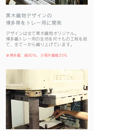
黒木織物デザインの
​博多帯をトレー用に開発
デザインは全て黒木織物オリジナル。
​博多織トレー用の生地を何十もの工程を経
て、全て一から織り上げています。
​※博多織：絹80%、分類外繊維20%