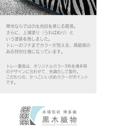
帯地ならではの生地目を感じる質感。
さらに、上場塗り（うわばぬり）と
いう塗装を施し​ました。
トレーのフチまでカラーが見える、高級感の
ある特別仕様になっています。
トレー裏面は、オリジナルカラー3色を博多帯
のデザインに合わせて、色調合して製作。
こだわりの​、かっこいい渋めカラーがポイント
です。