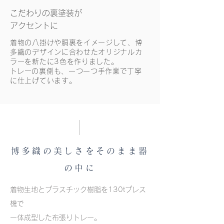
こだわりの裏塗装が
​アクセントに
着物の八掛けや胴裏をイメージして、博
多織のデザインに合わせたオリジナルカ
ラーを新たに3色を作りました。
​トレーの裏側も、一つ一つ手作業で丁寧
に仕上げています。
博多織の美しさをそのまま器
の中に
着物生地とプラスチック樹脂を130tプレス
機で
一体成型した布張りトレー。