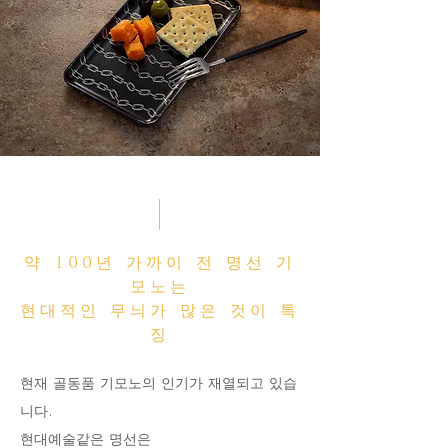
약 100년 가까이 전 명선 기
모노는
현대적인 무늬가 많은 것이 특
징
현재 골동품 기모노의 인기가 재열되고 있습
니다.
현대예술같은 명선은