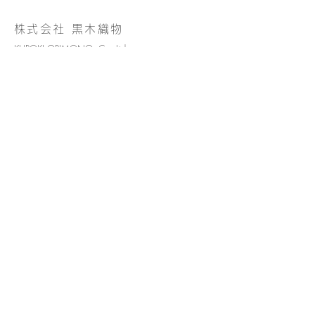
株式会社 黒木織物
KUROKI ORIMONO Co.,Ltd.
福岡県西区、糸島半島に工房を構える伝統
的工芸品「博多織」の織元。
​“楽しいを織る”を合言葉に常に自由な発想
で、ものづくりに取り組んでいます。
HPはこちら