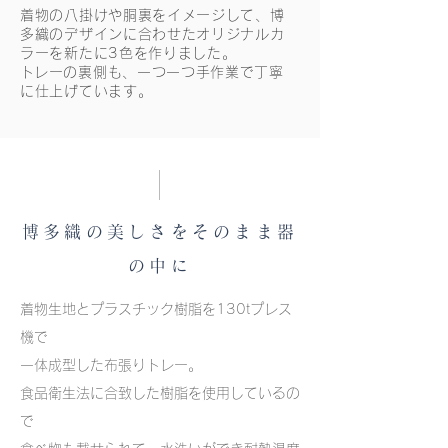
着物の八掛けや胴裏をイメージして、博
多織のデザインに合わせたオリジナルカ
ラーを新たに3色を作りました。
​トレーの裏側も、一つ一つ手作業で丁寧
に仕上げています。
博多織の美しさをそのまま器
の中に
着物生地とプラスチック樹脂を130tプレス
機で
一体成型した布張りトレー。
食品衛生法に合致した樹脂を使用しているの
で