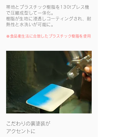
帯地とプラスチック樹脂を130tプレス機
で圧縮成型して一体化。
​樹脂が生地に浸透しコーティングされ、耐
熱性と水洗いが可能に。
​※食品衛生法に合致したプラスチック樹脂を使用
こだわりの裏塗装が
​アクセントに