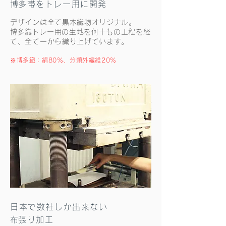
​博多帯をトレー用に開発
デザインは全て黒木織物オリジナル。
​博多織トレー用の生地を何十もの工程を経
て、全て一から織り上げています。
​※博多織：絹80%、分類外繊維20%
日本で数社しか出来ない
​布張り加工