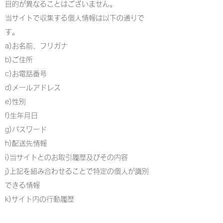
目的が異なることはございません。
当サイトで収集する個人情報は以下の通りで
す。
a)お名前、フリガナ
b)ご住所
c)お電話番号
d)メールアドレス
e)性別
f)生年月日
g)パスワード
h)配送先情報
i)当サイトとのお取引履歴及びその内容
j)上記を組み合わせることで特定の個人が識別
できる情報
k)サイト内の行動履歴