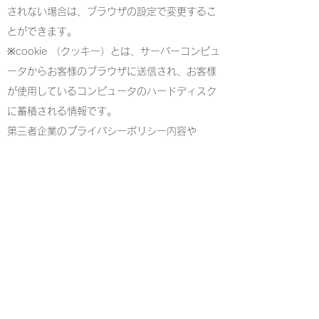
されない場合は、ブラウザの設定で変更するこ
とができます。
※cookie （クッキー）とは、サーバーコンピュ
ータからお客様のブラウザに送信され、お客様
が使用しているコンピュータのハードディスク
に蓄積される情報です。
第三者企業のプライバシーポリシー内容や
Cookieの無効化については、各社のWebサイト
をご覧ください。
Googleアナリティクス
7. SSLの使用について
個人情報の入力時には、セキュリティ確保のた
め、これらの情報が傍受、妨害または改ざんさ
れることを防ぐ目的でSSL（Secure Sockets
Layer）技術を使用しております。