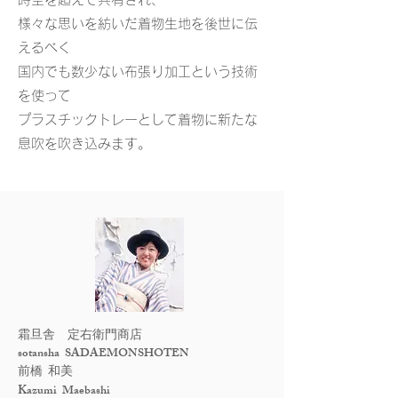
様々な思いを紡いだ着物生地を後世に伝
えるべく
国内でも数少ない布張り加工という技術
を使って
プラスチックトレーとして着物に新たな
息吹を吹き込みます。
霜旦舎 定右衛門商
店
sotansha
SADAEM
ONSHOTEN
前橋
​
和美
K
azumi Maebashi