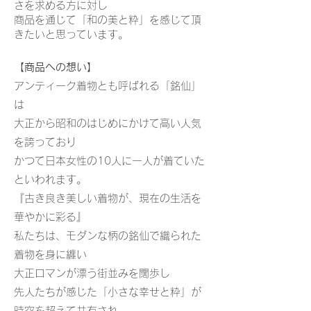
さを求める方に対し
商品を通じて「和の美と粋」を感じて頂
きたいと思っています。
【商品への想い】
アンティーク着物とも呼ばれ
る「銘仙」
は
大正から昭和のはじめにかけて高い人気
を誇っており
かつて日本女性の10人に一人が着ていた
といわれます。
『古き良き美しい着物が、現在の生活を
華やかに彩る』
私たちは、モダンな柄の銘仙で織られた
着物を身に纏い
大正ロマンが漂う街並みを闊歩し
先人たちが感じた「小さな幸せと粋」が
時空を超えて共有され、