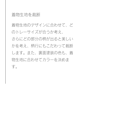
着物生地を裁断
着物生地のデザインに合わせて、ど
のトレーサイズが合うか考え、
​さらにどの部分の柄が出ると美しい
かを考え、柄行にもこだわって裁断
します。また、裏面塗装の色も、着
物生地に合わせてカラーを決めま
す。
​特殊製法「布張り加工」を施す
布張り加工用に配合した、プラスチ
ック樹脂を練った後、
着物生地と樹脂を合わせ、130tプレ