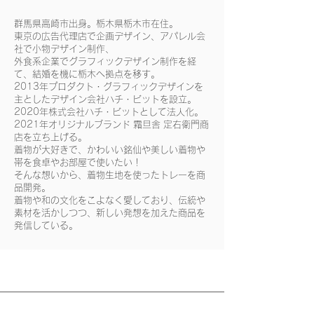
群馬県高崎市出身。栃木県栃木市在住。
東京の広告代理店で企画デザイン、アパレル会
社で小物デザイン制作、
外食系企業でグラフィックデザイン制作を経
て、結婚を機に栃木へ拠点を移す。
2013年プロダクト・グラフィックデザインを
主としたデザイン会社ハチ・ビットを設立。
2020年株式会社ハチ・ビットとして法人化。
2021年オリジナルブランド 霜旦舎 定右衛門商
店を立ち上げる。
着物が大好きで、かわいい銘仙や美しい着物や
帯を食卓やお部屋で使いたい！
そんな想いから、着物生地を使ったトレーを商
品開発。
着物や和の文化をこよなく愛しており、伝統や
素材を活かしつつ、新しい発想を加えた商品を
発信している。