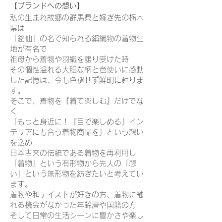
【ブランド
への想い】
私の生まれ故郷の群馬県と嫁ぎ先の栃木
県は
「銘仙」の名で知られる絹織物の着物生
地が有名で
祖母から着物や羽織を譲り受けた時
その個性溢れる大胆な柄と色使いに感動
した記憶は、今も色褪せず鮮明に甦りま
す。
そこで、着物を『着て楽しむ』だけでな
く
「もっと身近に！『目で楽しめる』イン
テリアにも合う着物商品を」という想い
を込め
日本古来の伝統である着物を再利用し
「着物」という有形物から先人の「想
い」という無形物を紡ぎたいと考えてい
ます。
着物や和テイストが好きの方、着物に触
れる機会がなかった年齢層や国籍の方
そして日常の生活シーンに豊かさや楽し