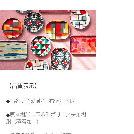
【品質表示】
◆品名：合成樹脂 布張りトレー
◆原料樹脂：不飽和ポリエステル樹
脂（積層加工）