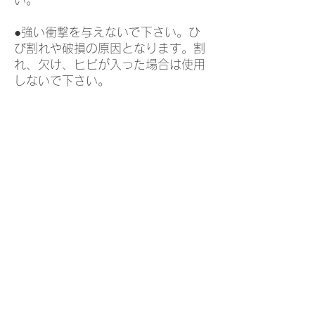
●強い衝撃を与えないで下さい。ひ
び割れや破損の原因となります。割
れ、欠け、ヒビが入った場合は使用
しないで下さい。
●飲料や食品、調味料等をこぼした
まま放置したり、トレーに乗せる食
器の下が濡れていると、シミや輪ジ
ミが残る場合がありますので、すぐ
に拭き取って下さい。
※アンティーク生地を使用した商品
には、経年によるシミや生地のかす
れが見られる場合がありますが、製
品の特性であり、不良品ではござい
ません。予めご了承ください。
※布と樹脂を貼り合わせて加工して